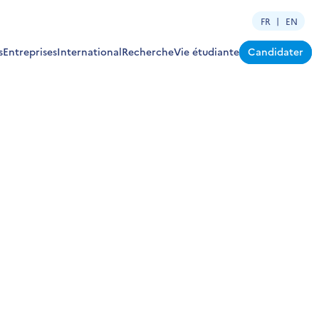
FR
EN
s
Entreprises
International
Recherche
Vie étudiante
Candidater