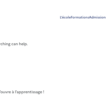
L’école
Formations
Admission
rching can help.
ouvre à l’apprentissage !