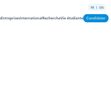
FR
EN
s
Entreprises
International
Recherche
Vie étudiante
Candidater