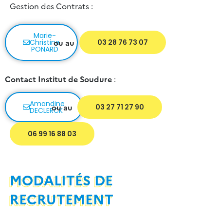
Gestion des Contrats :
Marie-
ou au
Christine
03 28 76 73 07
PONARD
Contact Institut de Soudure
:
Amandine
ou au
03 27 71 27 90
DECLERCK
06 99 16 88 03
MODALITÉS DE
RECRUTEMENT