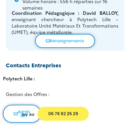
Volume horaire : 556 h réparties sur 16
semaines
Coordination Pédagogique :
David BALLOY,
enseignant chercheur à Polytech Lille –
Laboratoire Unité Matériaux Et Transformations
(UMET), équipe métallurgie.
Renseignements
Contacts Entreprises
Polytech Lille :
Gestion des Offres :
Agnès
ou au
06 76 92 25 29
ABT