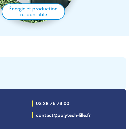
Énergie et production
responsable
03 28 76 73 00
contact@polytech-lille.fr