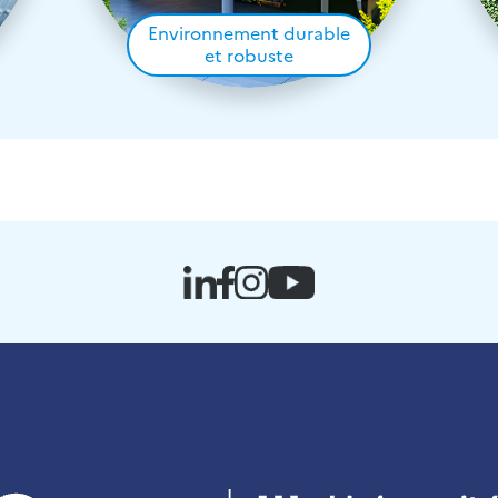
Environnement durable
et robuste