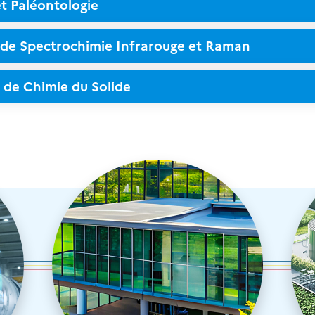
et Paléontologie
 de Spectrochimie Infrarouge et Raman
 de Chimie du Solide