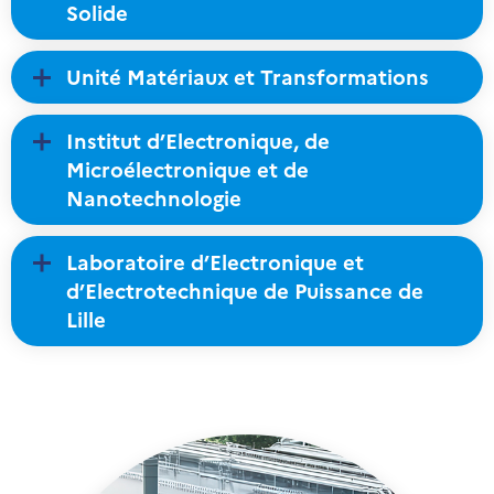
Solide
Unité Matériaux et Transformations
Institut d’Electronique, de
Microélectronique et de
Nanotechnologie
Laboratoire d’Electronique et
d’Electrotechnique de Puissance de
Lille