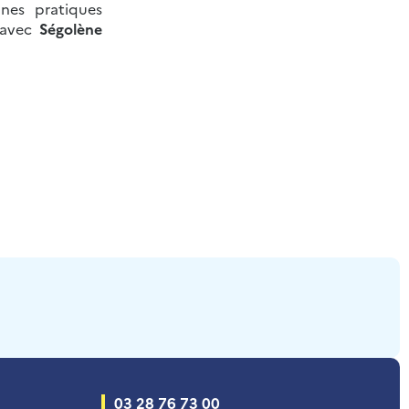
nes pratiques
r avec
Ségolène
03 28 76 73 00