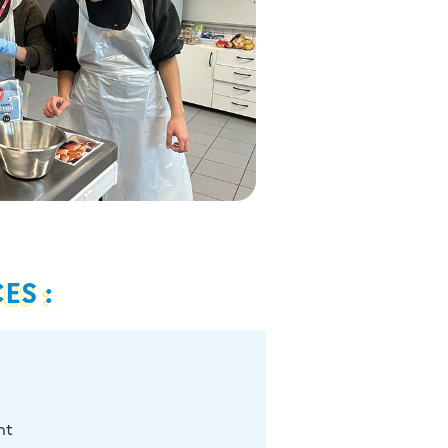
ES :
nt