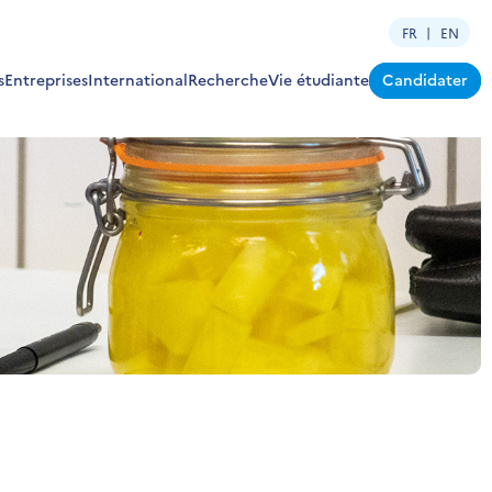
FR
EN
s
Entreprises
International
Recherche
Vie étudiante
Candidater