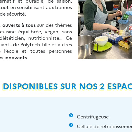
rnatif et durable, de saison,
 tout en sensibilisant aux bonnes
 de sécurité.
fs ouverts à tous
sur des thèmes
 cuisine équilibrée, végan, sans
ététicien, nutritionniste… Ce
iants de Polytech Lille et autres
e l’école et toutes personnes
es innovants
.
 DISPONIBLES SUR NOS 2 ESPAC
Espace fabrication :
Centrifugeuse
Cellule de refroidisseme